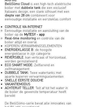
BelliSlimo Cloud
is een high-tech elektrische
boiler met
dubbele tank
die een exclusief
Italiaans design, een slank silhouet met een
diepte van 28 cm
combineert voor
eenvoudige installatie en eersteklas comfort
CONTROLE VIA INTERNET
Eenvoudige installatie en aansluiting van de
boiler op de
MyTESY - app
Real-time monitoring
en controle van de
boiler altijd en overal
KOPEREN VERWARMINGSELEMENTEN
ENERGIEKLASSE B
: de hoogste
energieklasse in zijn categorie
REVERSIBLE
: kan verticaal of horizontaal
worden geïnstalleerd
ECO SMART MODE:
Zelflerend en
zelfmanagement
DUBBELE TANK:
Twee watertanks met
aparte koperen verwarmingselementen
SNELLE EERSTE DOUCHE
VAKANTIEMODUS
ACHTERUIT TELLER
: Telt af tot het water in
de boiler de gewenste temperatuur heeft
bereikt
De BelliSlimo-serie bevat alle innovaties van
het BiLight-assortiment.