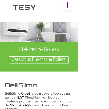
Elektrische Boilers
Catalogus Elektrische Boilers
BelliSlimo
BelliSlimo Cloud
is de nieuwste toevoeging
aan de
TESY
Cloud
-familie. Het biedt
intuïtieve programmering en monitoring door
de
MyTESY - app
, beschikbaar voor
iOS
en
Android
.