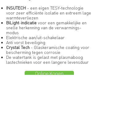
INSUTECH
- een eigen TESY-technologie
voor zeer efficiënte isolatie en extreem lage
warmteverliezen
BiLight
-
indicatie
voor een gemakkelijke en
snelle herkenning van de verwarmings-
modus
Elektrische aan/uit-schakelaar
Anti vorst beveiliging
Crystal Tech
- Glaskeramische coating voor
bescherming tegen corrosie
De watertank is gelast met plasmaboog
lastechnieken voor een langere levensduur
Online Kopen
Meer weergeven