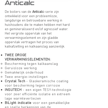
Anticalc
De boilers van de
Anticalc
-serie zijn
ontwikkeld voor een probleemloze,
langdurige en betrouwbare werking in
huishoudens die te maken hebben met hard
en gemineraliseerd en/of agressief water.
Het vergrote oppervlak van het
verwarmingselement en zijn gladde
oppervlak vertragen het proces van
kalkafzetting en kalkaanslag aanzienlijk.
TWEE DROGE
VERWARMINGSELEMENTEN:
Bescherming tegen kalkaanslag
Geruisloze werking
Gemakkelijk onderhoud
Twee energie-instellingen
Crystal Tech
- Glaskeramische coating
voor bescherming tegen corrosie
INSUTECH
- een eigen TESY-technologie
voor zeer efficiënte isolatie en extreem
lage warmteverliezen
BiLight
-
indicatie
voor een gemakkelijke
en snelle herkenning van de