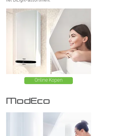
Online Kopen
ModEco