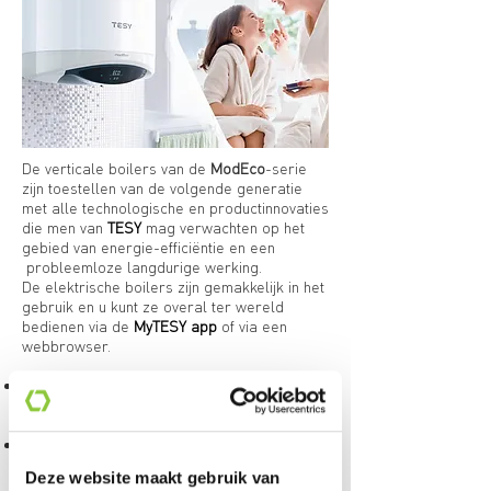
De verticale boilers van de
ModEco
-serie
zijn toestellen van de volgende generatie
met alle technologische en productinnovaties
die men van
TESY
mag verwachten op het
gebied van energie-efficiëntie en een
probleemloze langdurige werking.
De elektrische boilers zijn gemakkelijk in het
gebruik en u kunt ze overal ter wereld
bedienen via de
MyTESY app
of via een
webbrowser.
Bediening via internet -
tot 20% lagere
elektriciteitskosten
voor het verwarmen van
het water
Zelf denkend en zelf regelend
; de
ECO
SMART
-modus voor extra comfort gebruikt
Deze website maakt gebruik van
15% minder stroom
om het water te