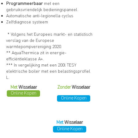
Programmeerbaar
met een
gebruiksvriendelijk bedieningspaneel
Automatische anti-legionella cyclus
Zelfdiagnose systeem
* Volgens het Europees markt- en statistisch
verslag van de Europese
warmtepompvereniging 2020.
** AquaThermica zit in energie-
efficiëntieklasse A+.
*** In vergelijking met een 200l TESY
elektrische boiler met een belastingsprofiel
L.
Met
Wisselaar
Zonder
Wisselaar
Online Kopen
Online Kopen
Met
Wisselaar
Online Kopen