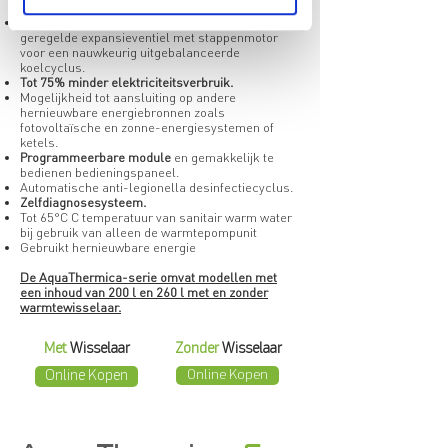
temperatuur van 75°С.
Hoge efficiëntie
dankzij een elektronisch
geregelde
expansieventiel met stappenmotor
voor een nauwkeurig
uitgebalanceerde
koelcyclus.
Tot 75% minder elektriciteitsverbruik.
Mogelijkheid tot aansluiting op andere
hernieuwbare energiebronnen zoals
fotovoltaïsche en zonne-energiesystemen of
ketels.
Programmeerbare module
en gemakkelijk te
bedienen bedieningspaneel.
Automatische anti-legionella desinfectiecyclus.
Zelfdiagnosesysteem.
Tot 65°C С temperatuur van sanitair warm water
bij gebruik van alleen de warmtepompunit
Gebruikt hernieuwbare energie
De AquaThermica-serie omvat modellen met
een inhoud van 200 l en 260 l met en zonder
warmtewisselaar.
Met
Wisselaar
Zonder
Wisselaar
Online Kopen
Online Kopen