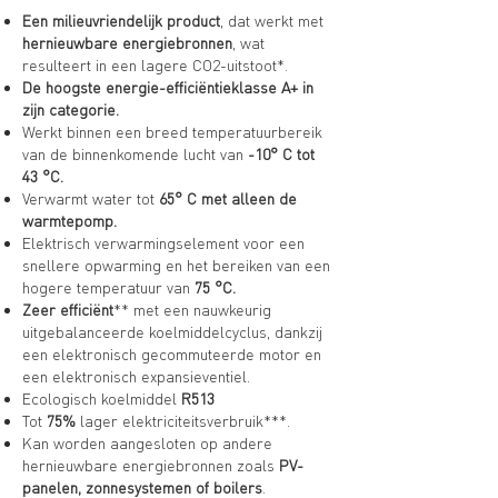
Een milieuvriendelijk product
, dat werkt met
hernieuwbare energiebronnen
, wat
resulteert in een lagere CO2-uitstoot*
.
De hoogste energie-efficiëntieklasse A+ in
zijn categorie.
Werkt binnen een breed temperatuurbereik
van de binnenkomende lucht van
-10° C tot
43 °C.
Verwarmt water tot
65° C met alleen de
warmtepomp.
E
lektrisch verwarmingselement voor een
snellere opwarming en het bereiken van een
hogere temperatuur van
75 °C.
Zeer efficiënt
** met een nauwkeurig
uitgebalanceerde koelmiddelcyclus, dankzij
een elektronisch gecommuteerde motor en
een elektronisch expansieventiel.
Ecologisch koelmiddel
R513
T
ot
75%
lager elektriciteitsverbruik***.
Kan worden aangesloten op andere
hernieuwbare energiebronnen zoals
PV-
panelen, zonnesystemen of boilers
.