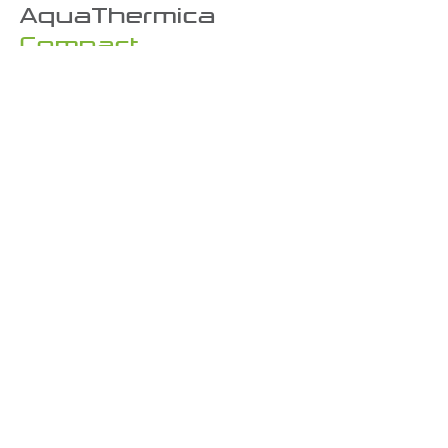
AquaThermica
Compact
Hier (PDF) vindt u aanvullende informatie over
het product en de volledige technische
specificaties